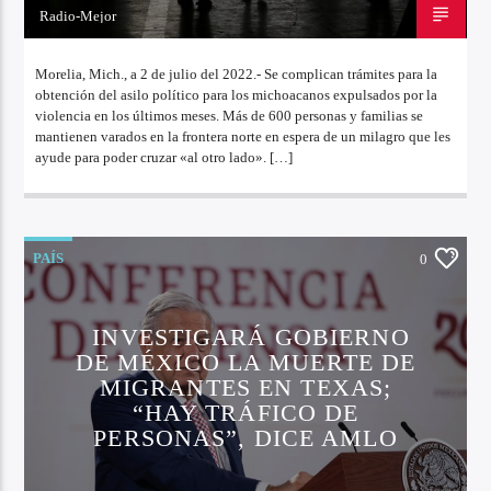
Radio-Mejor
2 DE JULIO DE 2022
Morelia, Mich., a 2 de julio del 2022.- Se complican trámites para la
obtención del asilo político para los michoacanos expulsados por la
violencia en los últimos meses. Más de 600 personas y familias se
mantienen varados en la frontera norte en espera de un milagro que les
ayude para poder cruzar «al otro lado». […]
PAÍS
0
INVESTIGARÁ GOBIERNO
DE MÉXICO LA MUERTE DE
MIGRANTES EN TEXAS;
“HAY TRÁFICO DE
PERSONAS”, DICE AMLO