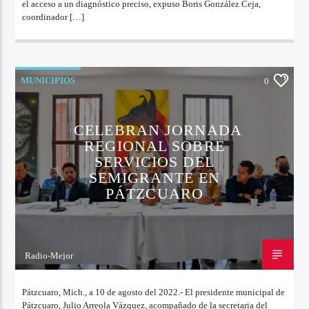
el acceso a un diagnóstico preciso, expuso Boris González Ceja,
coordinador […]
MUNICIPIOS
0
CELEBRAN JORNADA
REGIONAL SOBRE
SERVICIOS DEL
SEMIGRANTE EN
PÁTZCUARO
Radio-Mejor
10 DE AGOSTO DE 2022
Pátzcuaro, Mich., a 10 de agosto del 2022.- El presidente municipal de
Pátzcuaro, Julio Arreola Vázquez, acompañado de la secretaria del