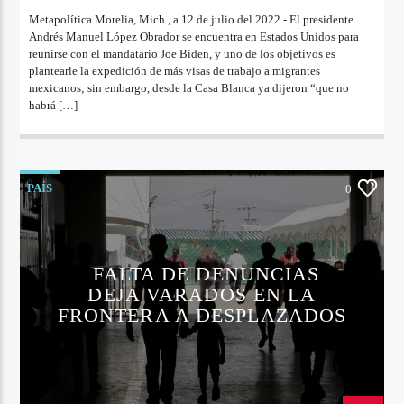
Metapolítica Morelia, Mich., a 12 de julio del 2022.- El presidente
Andrés Manuel López Obrador se encuentra en Estados Unidos para
reunirse con el mandatario Joe Biden, y uno de los objetivos es
plantearle la expedición de más visas de trabajo a migrantes
mexicanos; sin embargo, desde la Casa Blanca ya dijeron “que no
habrá […]
PAÍS
0
FALTA DE DENUNCIAS
DEJA VARADOS EN LA
FRONTERA A DESPLAZADOS