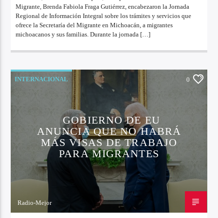
Migrante, Brenda Fabiola Fraga Gutiérrez, encabezaron la Jornada
Regional de Información Integral sobre los trámites y servicios que
ofrece la Secretaría del Migrante en Michoacán, a migrantes
michoacanos y sus familias. Durante la jornada […]
INTERNACIONAL
0
GOBIERNO DE EU
ANUNCIA QUE NO HABRÁ
MÁS VISAS DE TRABAJO
PARA MIGRANTES
Radio-Mejor
12 DE JULIO DE 2022