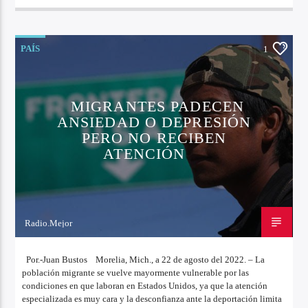
PAÍS
1
MIGRANTES PADECEN
ANSIEDAD O DEPRESIÓN
PERO NO RECIBEN
ATENCIÓN
Radio.Mejor
22 DE AGOSTO DE 2022
Por.-Juan Bustos Morelia, Mich., a 22 de agosto del 2022. – La
población migrante se vuelve mayormente vulnerable por las
condiciones en que laboran en Estados Unidos, ya que la atención
especializada es muy cara y la desconfianza ante la deportación limita