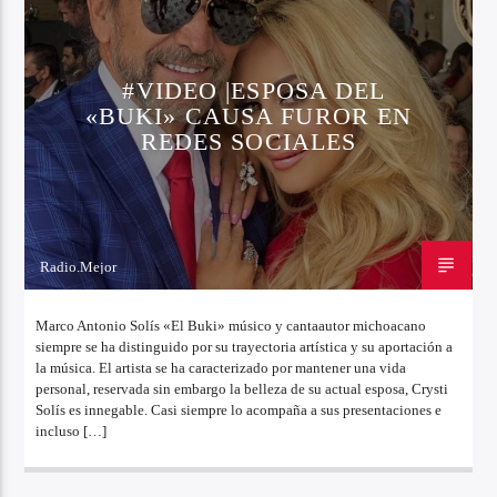
#VIDEO |ESPOSA DEL
«BUKI» CAUSA FUROR EN
REDES SOCIALES
Radio.Mejor
21 DE OCTUBRE DE 2022
Marco Antonio Solís «El Buki» músico y cantaautor michoacano
siempre se ha distinguido por su trayectoria artística y su aportación a
la música. El artista se ha caracterizado por mantener una vida
personal, reservada sin embargo la belleza de su actual esposa, Crysti
Solís es innegable. Casi siempre lo acompaña a sus presentaciones e
incluso […]