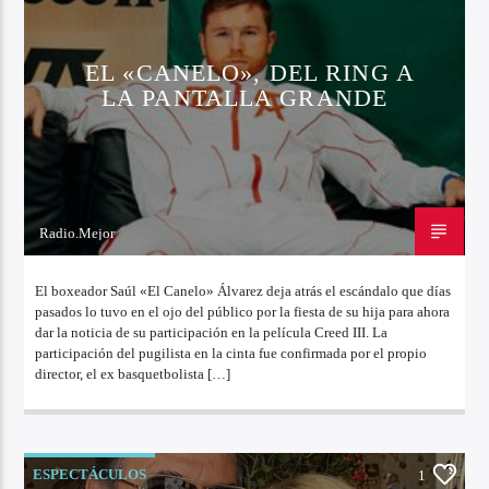
EL «CANELO», DEL RING A
LA PANTALLA GRANDE
Radio.Mejor
21 DE OCTUBRE DE 2022
El boxeador Saúl «El Canelo» Álvarez deja atrás el escándalo que días
pasados lo tuvo en el ojo del público por la fiesta de su hija para ahora
dar la noticia de su participación en la película Creed III. La
participación del pugilista en la cinta fue confirmada por el propio
director, el ex basquetbolista […]
ESPECTÁCULOS
1