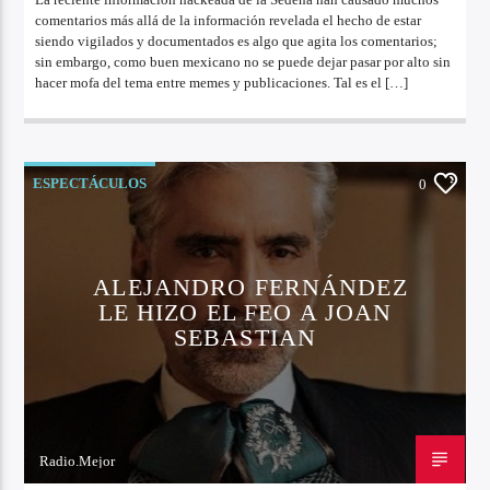
comentarios más allá de la información revelada el hecho de estar
siendo vigilados y documentados es algo que agita los comentarios;
sin embargo, como buen mexicano no se puede dejar pasar por alto sin
hacer mofa del tema entre memes y publicaciones. Tal es el […]
ESPECTÁCULOS
0
ALEJANDRO FERNÁNDEZ
LE HIZO EL FEO A JOAN
SEBASTIAN
Radio.Mejor