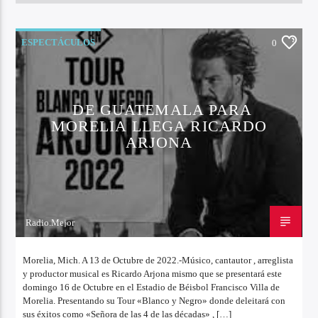
ESPECTÁCULOS
0
DE GUATEMALA PARA
MORELIA LLEGA RICARDO
ARJONA
Radio.Mejor
13 DE OCTUBRE DE 2022
Morelia, Mich. A 13 de Octubre de 2022.-Músico, cantautor , arreglista
y productor musical es Ricardo Arjona mismo que se presentará este
domingo 16 de Octubre en el Estadio de Béisbol Francisco Villa de
Morelia. Presentando su Tour «Blanco y Negro» donde deleitará con
sus éxitos como «Señora de las 4 de las décadas» , […]