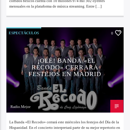
corridos bélicos cuenta con 10 millones 974 mil 502 oyentes
mensuales en la plataforma de música streaming. Entre […]
ESPECTÁCULOS
0
¡OLÉ! BANDA «EL
RECODO» CERRARÁ
FESTEJOS EN MADRID
Radio.Mejor
10 DE OCTUBRE DE 2022
La Banda «El Recodo» cerrará este miércoles los festejos del Día de la
Hispanidad. En el concierto interpretará parte de su mejor repertorio en