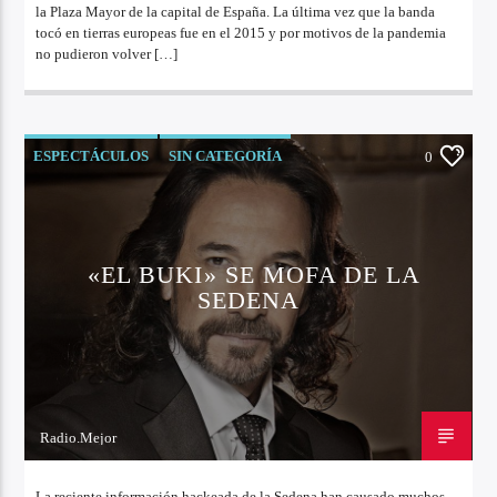
la Plaza Mayor de la capital de España. La última vez que la banda
tocó en tierras europeas fue en el 2015 y por motivos de la pandemia
no pudieron volver […]
ESPECTÁCULOS
SIN CATEGORÍA
0
«EL BUKI» SE MOFA DE LA
SEDENA
Radio.Mejor
10 DE OCTUBRE DE 2022
La reciente información hackeada de la Sedena han causado muchos