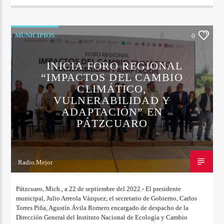
MUNICIPIOS
0
INICIA FORO REGIONAL
“IMPACTOS DEL CAMBIO
CLIMÁTICO,
VULNERABILIDAD Y
ADAPTACIÓN” EN
PÁTZCUARO
Radio.Mejor
22 DE SEPTIEMBRE DE 2022
Pátzcuaro, Mich., a 22 de septiembre del 2022.- El presidente
municipal, Julio Arreola Vázquez, el secretario de Gobierno, Carlos
Torres Piña, Agustín Ávila Romero encargado de despacho de la
Dirección General del Instituto Nacional de Ecología y Cambio