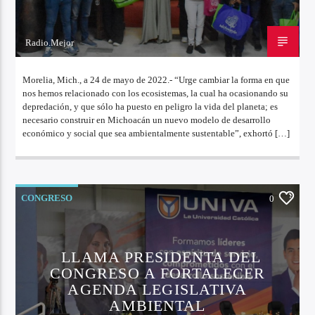
Radio.Mejor
24 DE MAYO DE 2022
Morelia, Mich., a 24 de mayo de 2022.- “Urge cambiar la forma en que
nos hemos relacionado con los ecosistemas, la cual ha ocasionando su
depredación, y que sólo ha puesto en peligro la vida del planeta; es
necesario construir en Michoacán un nuevo modelo de desarrollo
económico y social que sea ambientalmente sustentable”, exhortó […]
CONGRESO
0
LLAMA PRESIDENTA DEL
CONGRESO A FORTALECER
AGENDA LEGISLATIVA
AMBIENTAL