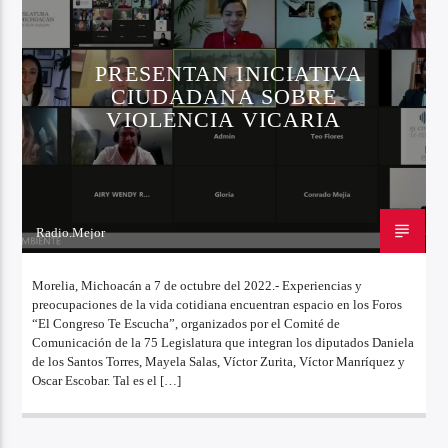
PRESENTAN INICIATIVA
CIUDADANA SOBRE
VIOLENCIA VICARIA
Radio.Mejor
7 DE OCTUBRE DE 2022
Morelia, Michoacán a 7 de octubre del 2022.- Experiencias y
preocupaciones de la vida cotidiana encuentran espacio en los Foros
“El Congreso Te Escucha”, organizados por el Comité de
Comunicación de la 75 Legislatura que integran los diputados Daniela
de los Santos Torres, Mayela Salas, Víctor Zurita, Víctor Manríquez y
Oscar Escobar. Tal es el […]