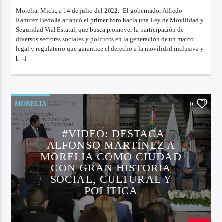
Morelia, Mich., a 14 de julio del 2022.- El gobernador Alfredo
Ramírez Bedolla arrancó el primer Foro hacia una Ley de Movilidad y
Seguridad Vial Estatal, que busca promover la participación de
diversos sectores sociales y políticos en la generación de un marco
legal y regulatorio que garantice el derecho a la movilidad inclusiva y
[…]
MORELIA
0
#VIDEO: DESTACA
ALFONSO MARTÍNEZ A
MORELIA COMO CIUDAD
CON GRAN HISTORIA
SOCIAL, CULTURAL Y
POLÍTICA