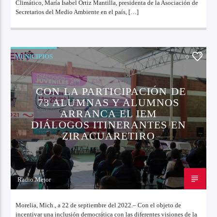
Climático, María Isabel Ortiz Mantilla, presidenta de la Asociación de
Secretarios del Medio Ambiente en el país, […]
MUNICIPIOS
0
CON LA PARTICIPACIÓN DE
73 ALUMNAS Y ALUMNOS
ARRANCA EL IEM
DIÁLOGOS ITINERANTES EN
ZIRACUARETIRO
Radio.Mejor
22 DE SEPTIEMBRE DE 2022
Morelia, Mich., a 22 de septiembre del 2022.– Con el objeto de
incentivar una inclusión democrática con las diferentes visiones de la