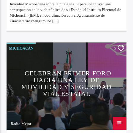
Juventud Michoacana sobre la ruta a seguir para incentivar una
participación en la vida pública de su Estado, el Instituto Electoral de
Michoacán (IEM), en coordinación con el Ayuntamiento de
Ziracuaretiro inauguró los […]
MICHOACÁN
0
CELEBRAN PRIMER FORO
HACIA UNA LEY DE
MOVILIDAD Y SEGURIDAD
VIAL ESTATAL
Radio.Mejor
14 DE JULIO DE 2022