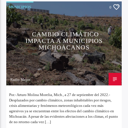
MUNICIPIOS
0
CAMBIO CLIMÁTICO
IMPACTA A MUNICIPIOS
MICHOACANOS
Radio.Mejor
27 DE SEPTIEMBRE DE 2022
Por.- Arturo Molina Morelia, Mich., a 27 de septiembre del 2022.-
Desplazados por cambio climático, zonas inhabitables por riesgos,
crisis alimentarias y fenómenos meteorológicos cada vez más
agresivos ya se encuentran entre los efectos del cambio climático en
Michoacán. A pesar de las evidentes afectaciones a los climas, el punto
de no retorno cada vez […]