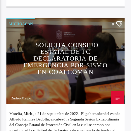
MICHOACÁN
0
SOLICITA CONSEJO
ESTATAL DE PC
DECLARATORIA DE
EMERGENCIA POR SISMO
EN COALCOMÁN
Radio-Mejor
21 DE SEPTIEMBRE DE 2022
Morelia, Mich., a 21 de septiembre de 2022.- El gobernador del estado
Alfredo Ramírez Bedolla, encabezó la Segunda Sesión Extraordinaria
del Consejo Estatal de Protección Civil en la cual se aprobó por
unanimidad la solicitud de declaratoria de emergencia derivada del