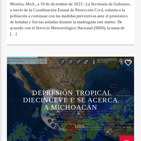
Morelia, Mich., a 19 de diciembre de 2023.- La Secretaría de Gobierno,
a través de la Coordinación Estatal de Protección Civil, exhorta a la
población a continuar con las medidas preventivas ante el pronóstico
de heladas y lluvias aisladas durante la madrugada este martes. De
acuerdo con el Servicio Meteorológico Nacional (SMN), la masa de
[…]
MICHOACÁN
0
DEPRESIÓN TROPICAL
DIECINUEVE E SE ACERCA
A MICHOACÁN