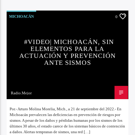
MICHOACÁN
0
#VIDEO| MICHOACÁN, SIN
ELEMENTOS PARA LA
ACTUACIÓN Y PREVENCIÓN
ANTE SISMOS
Radio.Mejor
21 DE SEPTIEMBRE DE 2022
Por.- Arturo Molina Morelia, Mich., a 21 de septiembre del 2022.- En
Michoacán prevalecen las deficiencias en prevención de riesgos por
sismos. A pesar de los daños y pérdidas humanas por los sismos de los
últimos 30 años, el estado carece de los sistemas básicos de contención
a daños. Alertas tempranas de sismos, una red […]