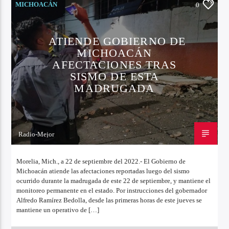
MICHOACÁN
0
ATIENDE GOBIERNO DE
MICHOACÁN
AFECTACIONES TRAS
SISMO DE ESTA
MADRUGADA
Radio-Mejor
22 DE SEPTIEMBRE DE 2022
Morelia, Mich., a 22 de septiembre del 2022.- El Gobierno de
Michoacán atiende las afectaciones reportadas luego del sismo
ocurrido durante la madrugada de este 22 de septiembre, y mantiene el
monitoreo permanente en el estado. Por instrucciones del gobernador
Alfredo Ramírez Bedolla, desde las primeras horas de este jueves se
mantiene un operativo de […]