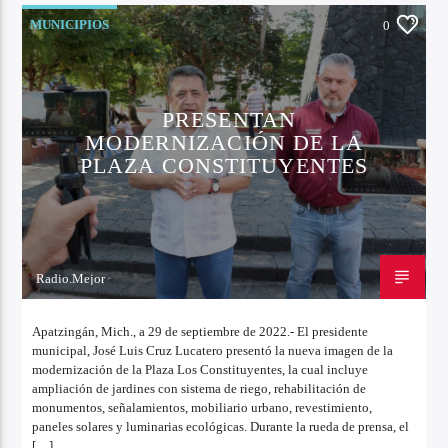
MUNICIPIOS
0
PRESENTAN
MODERNIZACIÓN DE LA
PLAZA CONSTITUYENTES
Radio.Mejor
29 DE SEPTIEMBRE DE 2022
Apatzingán, Mich., a 29 de septiembre de 2022.- El presidente
municipal, José Luis Cruz Lucatero presentó la nueva imagen de la
modernización de la Plaza Los Constituyentes, la cual incluye
ampliación de jardines con sistema de riego, rehabilitación de
monumentos, señalamientos, mobiliario urbano, revestimiento,
paneles solares y luminarias ecológicas. Durante la rueda de prensa, el
[…]