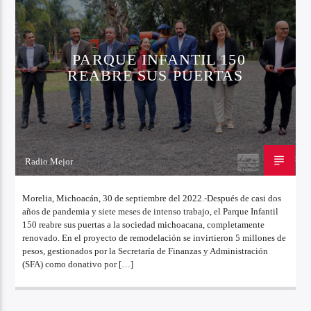
PARQUE INFANTIL 150
REABRE SUS PUERTAS
Radio.Mejor
30 DE SEPTIEMBRE DE 2022
Morelia, Michoacán, 30 de septiembre del 2022.-Después de casi dos
años de pandemia y siete meses de intenso trabajo, el Parque Infantil
150 reabre sus puertas a la sociedad michoacana, completamente
renovado. En el proyecto de remodelación se invirtieron 5 millones de
pesos, gestionados por la Secretaría de Finanzas y Administración
(SFA) como donativo por […]