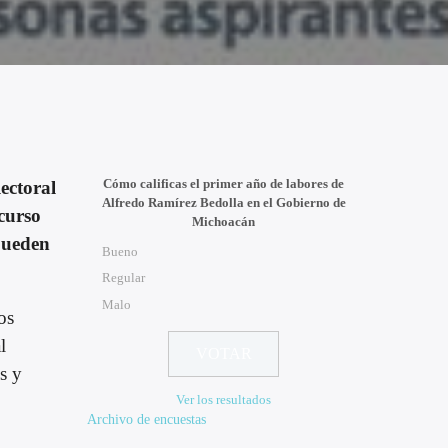
Cómo calificas el primer año de labores de
lectoral
Alfredo Ramírez Bedolla en el Gobierno de
curso
Michoacán
pueden
Bueno
Regular
Malo
os
l
s y
Ver los resultados
Archivo de encuestas