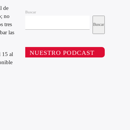
l de
Buscar
o; no
s tres
Buscar
bar las
NUESTRO PODCAST
 15 al
onible